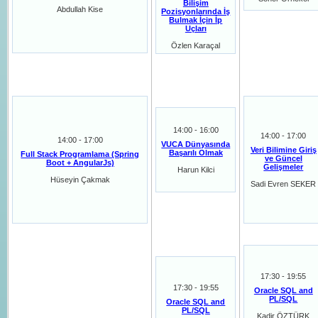
Bilişim
Abdullah Kise
Pozisyonlarında İş
Bulmak İçin İp
Uçları
Özlen Karaçal
14:00 - 16:00
14:00 - 17:00
14:00 - 17:00
VUCA Dünyasında
Veri Bilimine Giriş
Başarılı Olmak
Full Stack Programlama (Spring
ve Güncel
Boot + AngularJs)
Gelişmeler
Harun Kilci
Hüseyin Çakmak
Sadi Evren SEKER
17:30 - 19:55
17:30 - 19:55
Oracle SQL and
PL/SQL
Oracle SQL and
PL/SQL
Kadir ÖZTÜRK