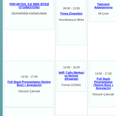
PHP+MYSQL İLE WEB SİTESİ
Teknoloji
OTOMASYONU
Adaptasyonu
09:00 - 13:00
MUHARREM KARADUMAN
Firma Ziyaretleri
Ali Çınar
Koordinasyon Birimi
14:00 - 16:00
VoIP, Çağrı Merkezi
14:00 - 17:00
ve İletişim
14:00 - 17:00
Altyapıları
Full Stack
Full Stack Programlama (Spring
Programlama
Boot + AngularJs)
Ferhat OZDAG
(Spring Boot +
AngularJs)
Hüseyin Çakmak
Hüseyin Çakmak