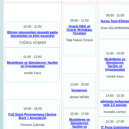
09:00 - 11:00
09:00 - 12:00
Sızma Testi Eğitim
Oracle DBA ve
10:00 - 11:00
Enes ASLANBAKA
Oracle Veritabanı
Bilişim teknolojileri destekli kalite
Yönetimi
denetimleri ve bilgi guvenligi
Talip Hakan Öztürk
TUĞRUL KÖŞKER
11:00 - 14:00
11:00 - 13:00
Modelleme ve
Modelleme ve Simulasyon Yazilim
Simulasyon
ve Uygulamalari
Yazilim ve
Uygulamalari
serdar kaya
serdar kaya
13:00 - 15:00
İnovasyon
14:00 - 15:30
Ahmet VATAN
eğitimde kullanıla
web 2.0 araçları
14:00 - 16:00
mustafa canıtez
15:00 - 17:00
Full Stack Programlama (Spring
Boot + AngularJs)
Modelleme ve
15:30 - 17:00
Simulasyon
Hüseyin Çakmak
Yazilim ve
IT Proje Geliştirme