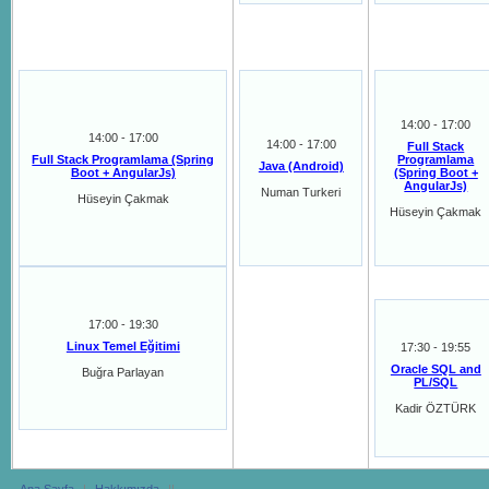
14:00 - 17:00
14:00 - 17:00
14:00 - 17:00
Full Stack
Full Stack Programlama (Spring
Programlama
Java (Android)
Boot + AngularJs)
(Spring Boot +
AngularJs)
Numan Turkeri
Hüseyin Çakmak
Hüseyin Çakmak
17:00 - 19:30
Linux Temel Eğitimi
17:30 - 19:55
Oracle SQL and
Buğra Parlayan
PL/SQL
Kadir ÖZTÜRK