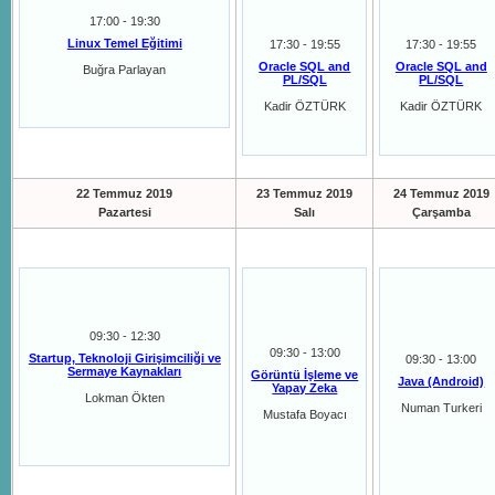
17:00 - 19:30
Linux Temel Eğitimi
17:30 - 19:55
17:30 - 19:55
Oracle SQL and
Oracle SQL and
Buğra Parlayan
PL/SQL
PL/SQL
Kadir ÖZTÜRK
Kadir ÖZTÜRK
22 Temmuz 2019
23 Temmuz 2019
24 Temmuz 2019
Pazartesi
Salı
Çarşamba
09:30 - 12:30
09:30 - 13:00
Startup, Teknoloji Girişimciliği ve
09:30 - 13:00
Sermaye Kaynakları
Görüntü İşleme ve
Java (Android)
Yapay Zeka
Lokman Ökten
Numan Turkeri
Mustafa Boyacı