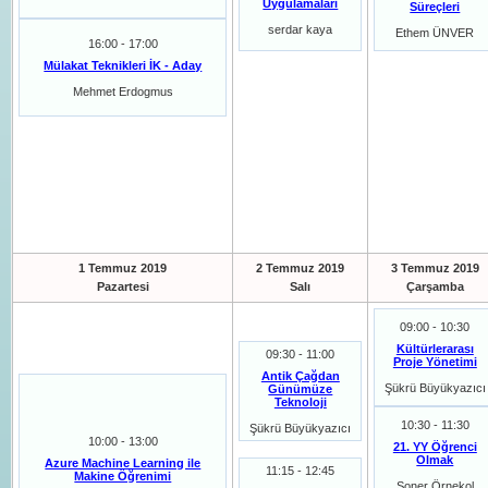
Uygulamalari
Süreçleri
serdar kaya
Ethem ÜNVER
16:00 - 17:00
Mülakat Teknikleri İK - Aday
Mehmet Erdogmus
1 Temmuz 2019
2 Temmuz 2019
3 Temmuz 2019
Pazartesi
Salı
Çarşamba
09:00 - 10:30
Kültürlerarası
09:30 - 11:00
Proje Yönetimi
Antik Çağdan
Şükrü Büyükyazıcı
Günümüze
Teknoloji
10:30 - 11:30
Şükrü Büyükyazıcı
10:00 - 13:00
21. YY Öğrenci
Olmak
Azure Machine Learning ile
11:15 - 12:45
Makine Öğrenimi
Soner Örnekol