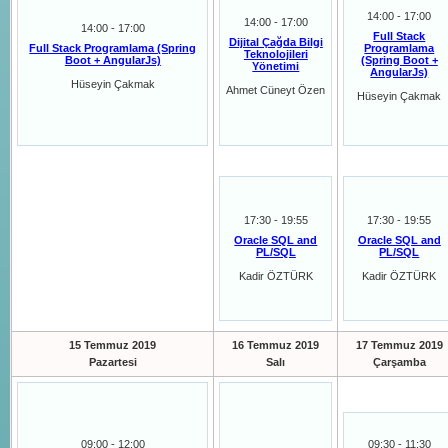
14:00 - 17:00
14:00 - 17:00
14:00 - 17:00
Full Stack
Dijital Çağda Bilgi
Full Stack Programlama (Spring
Programlama
Teknolojileri
Boot + AngularJs)
(Spring Boot +
Yönetimi
AngularJs)
Hüseyin Çakmak
Ahmet Cüneyt Özen
Hüseyin Çakmak
17:30 - 19:55
17:30 - 19:55
Oracle SQL and
Oracle SQL and
PL/SQL
PL/SQL
Kadir ÖZTÜRK
Kadir ÖZTÜRK
15 Temmuz 2019
16 Temmuz 2019
17 Temmuz 2019
Pazartesi
Salı
Çarşamba
09:00 - 12:00
09:30 - 11:30