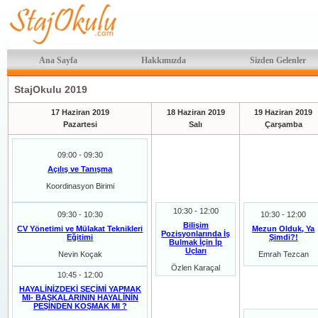
Ana Sayfa
Hakkımızda
Sizden Gelenler
StajOkulu 2019
17 Haziran 2019
18 Haziran 2019
19 Haziran 2019
Pazartesi
Salı
Çarşamba
09:00 - 09:30
Açılış ve Tanışma
Koordinasyon Birimi
10:30 - 12:00
09:30 - 10:30
10:30 - 12:00
Bilişim
CV Yönetimi ve Mülakat Teknikleri
Mezun Olduk, Ya
Pozisyonlarında İş
Eğitimi
Şimdi?!
Bulmak İçin İp
Uçları
Nevin Koçak
Emrah Tezcan
Özlen Karaçal
10:45 - 12:00
HAYALİNİZDEKİ SEÇİMİ YAPMAK
MI- BAŞKALARININ HAYALİNİN
PEŞİNDEN KOŞMAK MI ?