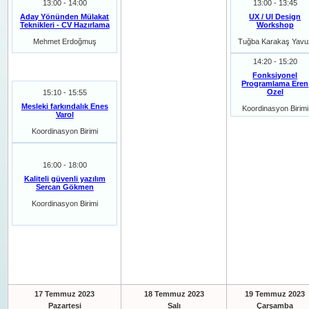
13:00 - 14:00
13:00 - 13:45
Aday Yönünden Mülakat
UX / UI Design
Teknikleri - CV Hazırlama
Workshop
Mehmet Erdoğmuş
Tuğba Karakaş Yavu
14:20 - 15:20
Fonksiyonel
Programlama Eren
Ozel
15:10 - 15:55
Mesleki farkındalık Enes
Koordinasyon Birimi
Varol
Koordinasyon Birimi
16:00 - 18:00
Kaliteli güvenli yazılım
Sercan Gökmen
Koordinasyon Birimi
17 Temmuz 2023
18 Temmuz 2023
19 Temmuz 2023
Pazartesi
Salı
Çarşamba