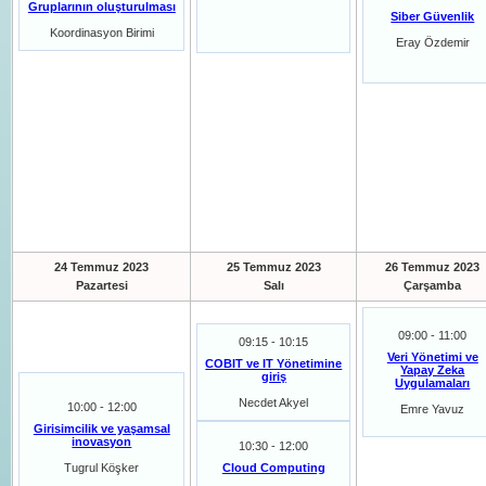
Gruplarının oluşturulması
Siber Güvenlik
Koordinasyon Birimi
Eray Özdemir
24 Temmuz 2023
25 Temmuz 2023
26 Temmuz 2023
Pazartesi
Salı
Çarşamba
09:00 - 11:00
09:15 - 10:15
Veri Yönetimi ve
COBIT ve IT Yönetimine
Yapay Zeka
giriş
Uygulamaları
Necdet Akyel
10:00 - 12:00
Emre Yavuz
Girisimcilik ve yaşamsal
inovasyon
10:30 - 12:00
Tugrul Köşker
Cloud Computing