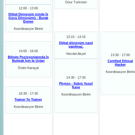
Onur Turkmen
12:00 - 13:00
Dijital Dönüşüm içinde İş
Gücü Dönüşümü - Burak
Ereren
Koordinasyon Birimi
13:15 - 14:15
Dijital dönüşüm nasıl
yapılmaz.
14:00 - 16:00
Necdet Akyel
13:30 - 17:00
Bilişim Pozisyonlarında İş
Bulmak İçin İp Uçları
Certified Ethical
Hacker
Özlen Karaçal
Koordinasyon Birimi
14:30 - 17:30
Phyton - Şükrü Yusuf
Kaya
16:30 - 17:30
Koordinasyon Birimi
Trainer To Trainer
Koordinasyon Birimi