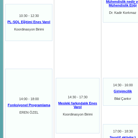
Mühendislik nedir v
Mühendislik Etiği
Dr. Kadir Korkmaz
10:30 - 12:30
PL-SQL Eğitimi Enes Varol
Koordinasyon Birimi
14:30 - 16:00
Girişimcilik
14:30 - 17:30
Bilal Çankır
14:00 - 18:00
Mesleki farkındalık Enes
Fonksiyonel Programlama
Varol
EREN ÖZEL
Koordinasyon Birimi
17:00 - 18:30
Sportif aktivite:)