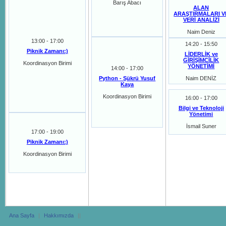
Barış Abacı
ALAN
ARAŞTIRMALARI V
VERİ ANALİZİ
Naim Deniz
13:00 - 17:00
14:20 - 15:50
Piknik Zamanı:)
LİDERLİK ve
GİRİŞİMCİLİK
Koordinasyon Birimi
YÖNETİMİ
14:00 - 17:00
Python - Şükrü Yusuf
Naim DENİZ
Kaya
Koordinasyon Birimi
16:00 - 17:00
Bilgi ve Teknoloji
Yönetimi
İsmail Suner
17:00 - 19:00
Piknik Zamanı:)
Koordinasyon Birimi
Ana Sayfa
|
Hakkımızda
|
|