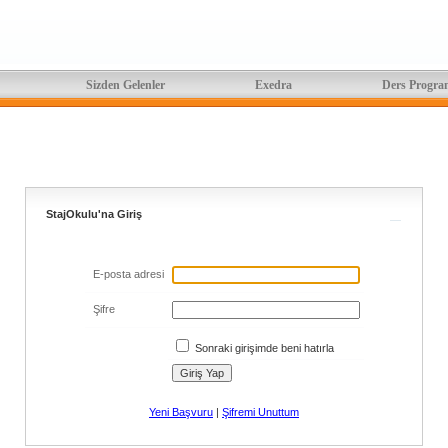
Sizden Gelenler
Exedra
Ders Progra
StajOkulu'na Giriş
E-posta adresi
Şifre
Sonraki girişimde beni hatırla
Yeni Başvuru
|
Şifremi Unuttum